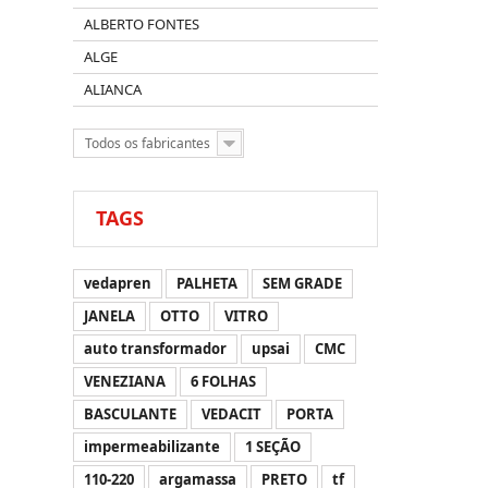
ALBERTO FONTES
ALGE
ALIANCA
Todos os fabricantes
TAGS
vedapren
PALHETA
SEM GRADE
JANELA
OTTO
VITRO
auto transformador
upsai
CMC
VENEZIANA
6 FOLHAS
BASCULANTE
VEDACIT
PORTA
impermeabilizante
1 SEÇÃO
110-220
argamassa
PRETO
tf