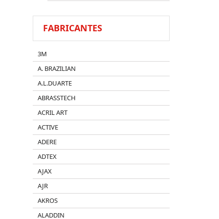
FABRICANTES
3M
A. BRAZILIAN
A.L.DUARTE
ABRASSTECH
ACRIL ART
ACTIVE
ADERE
ADTEX
AJAX
AJR
AKROS
ALADDIN